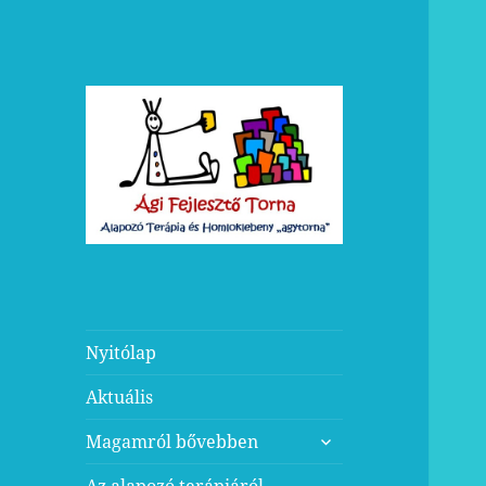
Nyitólap
Aktuális
almenü
Magamról bővebben
szétnyitása
Az alapozó terápiáról